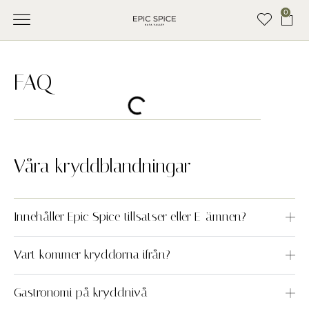
0
SEASONINGS & RUBS
OM EPIC SPICE
RECIPES & INSPIRATION
KONTAKTA OSS
FAQ
Våra kryddblandningar
Innehåller Epic Spice tillsatser eller E-ämnen?
Vart kommer kryddorna ifrån?
Gastronomi på kryddnivå