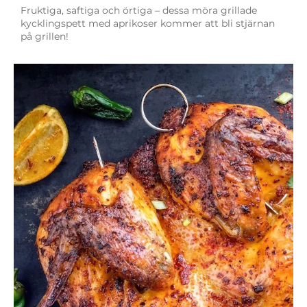
Fruktiga, saftiga och örtiga – dessa möra grillade
kycklingspett med aprikoser kommer att bli stjärnan
på grillen!