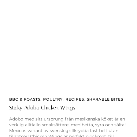
BBQ & ROASTS
,
POULTRY
,
RECIPES
,
SHARABLE BITES
Sticky Adobo Chicken WIngs
Adobo med sitt ursprung från mexikanska köket är en
verklig alltiallo smaksättare, med hetta, syra och sälta!
Mexicos variant av svensk grillkrydda fast helt utan
tillsatser! Chicken Wings är perfekt plockmat, till