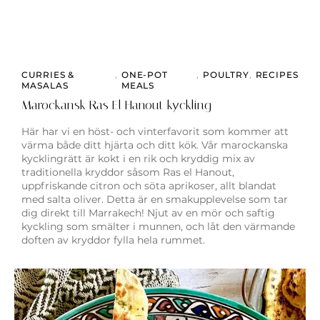
CURRIES &
,
ONE-POT
,
POULTRY
,
RECIPES
MASALAS
MEALS
Marockansk Ras El Hanout kyckling
Här har vi en höst- och vinterfavorit som kommer att
värma både ditt hjärta och ditt kök. Vår marockanska
kycklingrätt är kokt i en rik och kryddig mix av
traditionella kryddor såsom Ras el Hanout,
uppfriskande citron och söta aprikoser, allt blandat
med salta oliver. Detta är en smakupplevelse som tar
dig direkt till Marrakech! Njut av en mör och saftig
kyckling som smälter i munnen, och låt den värmande
doften av kryddor fylla hela rummet.