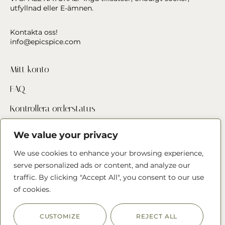
utfyllnad eller E-ämnen.
Kontakta oss!
info@epicspice.com
Mitt konto
FAQ
Kontrollera orderstatus
Hitta butik
We value your privacy
Kontakta oss
We use cookies to enhance your browsing experience,
serve personalized ads or content, and analyze our
traffic. By clicking "Accept All", you consent to our use
Följ oss
of cookies.
CUSTOMIZE
REJECT ALL