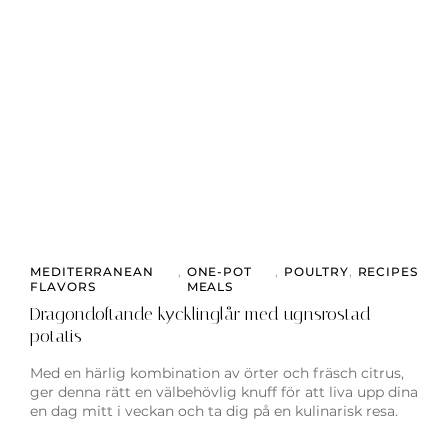
MEDITERRANEAN
,
ONE-POT
,
POULTRY
,
RECIPES
FLAVORS
MEALS
Dragondoftande kycklinglår med ugnsrostad
potatis
Med en härlig kombination av örter och fräsch citrus,
ger denna rätt en välbehövlig knuff för att liva upp dina
en dag mitt i veckan och ta dig på en kulinarisk resa.