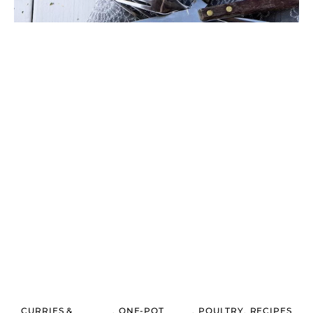
CURRIES &
,
ONE-POT
,
POULTRY
,
RECIPES