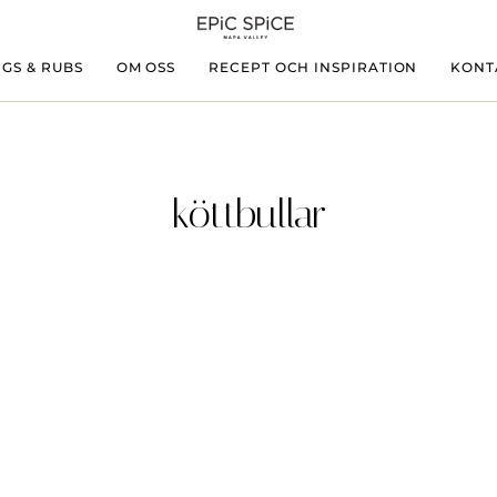
GS & RUBS
OM OSS
RECEPT OCH INSPIRATION
KONT
köttbullar