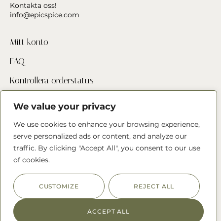
Kontakta oss!
info@epicspice.com
Mitt konto
FAQ
Kontrollera orderstatus
Hitta butik
We value your privacy
Kontakta oss
We use cookies to enhance your browsing experience,
serve personalized ads or content, and analyze our
traffic. By clicking "Accept All", you consent to our use
Följ oss
of cookies.
CUSTOMIZE
REJECT ALL
ACCEPT ALL
© 2023 The Epic Spice Company
Integritetspolicy
Köpvillkor