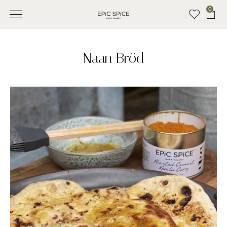
0
SEASONINGS & RUBS
OM EPIC SPICE
RECIPES & INSPIRATION
KONTAKTA OSS
Naan Bröd