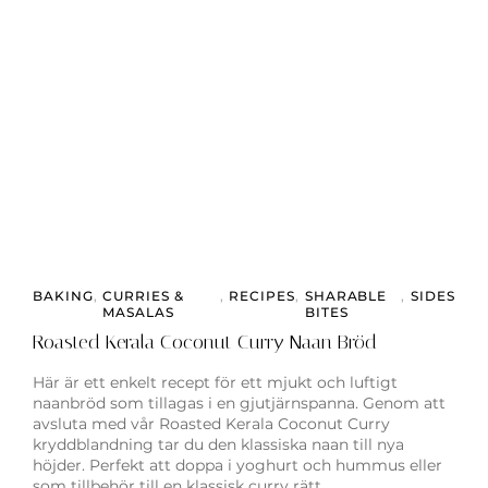
BAKING
,
CURRIES &
,
RECIPES
,
SHARABLE
,
SIDES
MASALAS
BITES
Roasted Kerala Coconut Curry Naan Bröd
Här är ett enkelt recept för ett mjukt och luftigt
naanbröd som tillagas i en gjutjärnspanna. Genom att
avsluta med vår Roasted Kerala Coconut Curry
kryddblandning tar du den klassiska naan till nya
höjder. Perfekt att doppa i yoghurt och hummus eller
som tillbehör till en klassisk curry rätt.