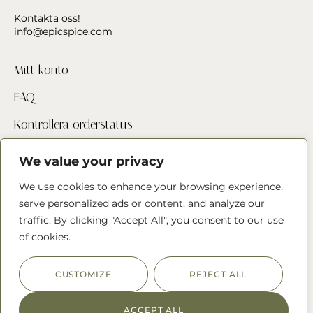
Kontakta oss!
info@epicspice.com
Mitt konto
FAQ
Kontrollera orderstatus
Hitta butik
We value your privacy
Kontakta oss
We use cookies to enhance your browsing experience,
serve personalized ads or content, and analyze our
traffic. By clicking "Accept All", you consent to our use
Följ oss
of cookies.
CUSTOMIZE
REJECT ALL
ACCEPT ALL