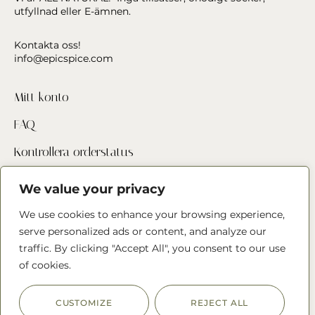
utfyllnad eller E-ämnen.
Kontakta oss!
info@epicspice.com
Mitt konto
FAQ
Kontrollera orderstatus
Hitta butik
We value your privacy
Kontakta oss
We use cookies to enhance your browsing experience,
serve personalized ads or content, and analyze our
traffic. By clicking "Accept All", you consent to our use
Följ oss
of cookies.
CUSTOMIZE
REJECT ALL