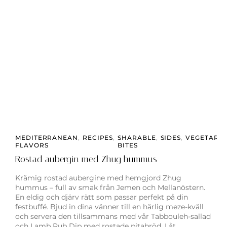
MEDITERRANEAN
,
RECIPES
,
SHARABLE
,
SIDES
,
VEGETARI
FLAVORS
BITES
Rostad aubergin med Zhug hummus
Krämig rostad aubergine med hemgjord Zhug
hummus – full av smak från Jemen och Mellanöstern.
En eldig och djärv rätt som passar perfekt på din
festbuffé. Bjud in dina vänner till en härlig meze-kväll
och servera den tillsammans med vår Tabbouleh-sallad
och Lamb Rub Dip med rostade pitabröd. Låt