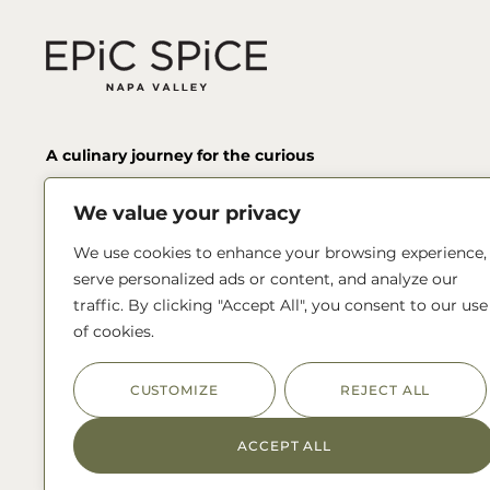
A culinary journey for the curious
Kärleksfullt handblandade rubs & seasonings
We value your privacy
av utvalda kryddor och örter från hela världen.
Vi är ALL NATURAL! Inga tillsatser, onödigt
We use cookies to enhance your browsing experience,
socker, utfyllnad eller E-ämnen.
serve personalized ads or content, and analyze our
traffic. By clicking "Accept All", you consent to our use
of cookies.
Kontakta oss!
info@epicspice.com
CUSTOMIZE
REJECT ALL
ACCEPT ALL