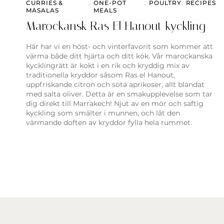
CURRIES &
,
ONE-POT
,
POULTRY
,
RECIPES
MASALAS
MEALS
Marockansk Ras El Hanout kyckling
Här har vi en höst- och vinterfavorit som kommer att
värma både ditt hjärta och ditt kök. Vår marockanska
kycklingrätt är kokt i en rik och kryddig mix av
traditionella kryddor såsom Ras el Hanout,
uppfriskande citron och söta aprikoser, allt blandat
med salta oliver. Detta är en smakupplevelse som tar
dig direkt till Marrakech! Njut av en mör och saftig
kyckling som smälter i munnen, och låt den
värmande doften av kryddor fylla hela rummet.