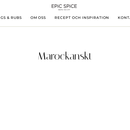
GS & RUBS
OM OSS
RECEPT OCH INSPIRATION
KONT
Marockanskt