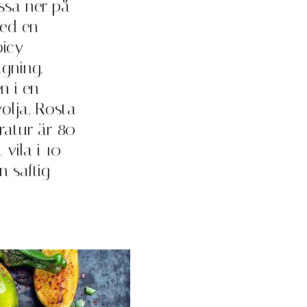
ssa ner på
med en
picy
agning.
n i en
olja. Rosta
eratur är 80
 vila i 10
n saftig