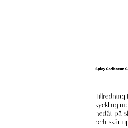
Spicy Caribbean 
Tillredning
kyckling m
nedåt på sk
och skär u