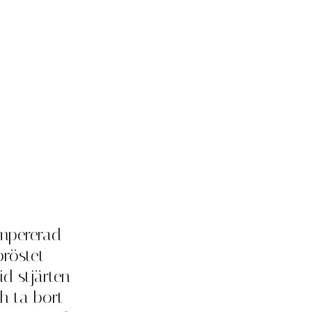
empererad
röstet
d stjärten
h ta bort