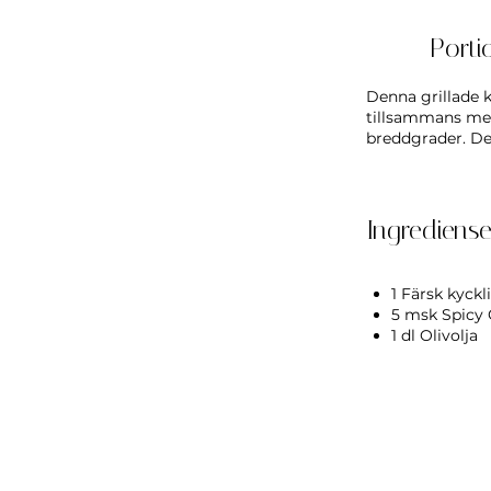
Porti
Denna grillade 
tillsammans med 
breddgrader. Det
Ingrediense
1 Färsk kyckl
5 msk Spicy
1 dl Olivolja