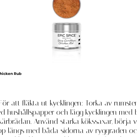
Chicken Rub
 För att fläkta ut kycklingen: Torka av rumst
ed hushållspapper och lägg kycklingen med b
ärbrädan. Använd starka kökssaxar, börja vi
pp längs med båda sidorna av ryggraden oc