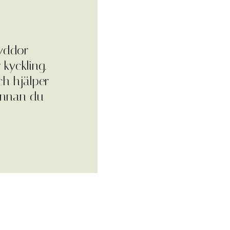
ryddor-
 kyckling.
ch hjälper
 innan du