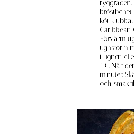
ryggraden.
bröstbenet 
köttklubba
Caribbean C
Förvärm ugne
ugnsform me
i ugnen elle
° C. När de
minuter. Skä
och smakri