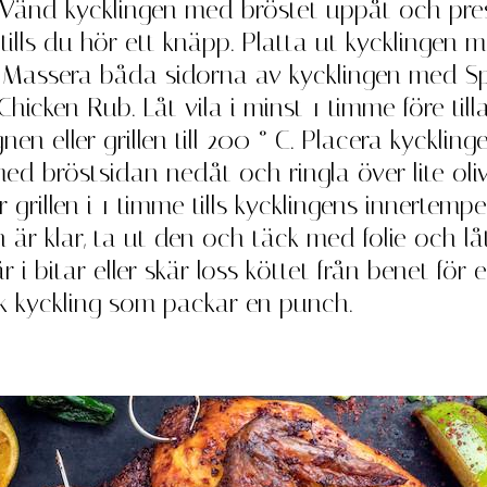
 Vänd kycklingen med bröstet uppåt och pre
tills du hör ett knäpp. Platta ut kycklingen 
. Massera båda sidorna av kycklingen med S
hicken Rub. Låt vila i minst 1 timme före till
n eller grillen till 200 ° C. Placera kycklinge
d bröstsidan nedåt och ringla över lite oliv
r grillen i 1 timme tills kycklingens innertemp
n är klar, ta ut den och täck med folie och låt
r i bitar eller skär loss köttet från benet för e
k kyckling som packar en punch.