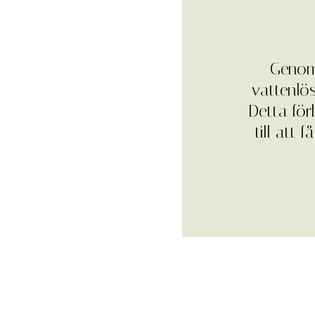
Genom 
vattenlös
Detta för
till att