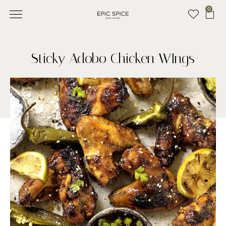
0
SEASONINGS & RUBS
OM EPIC SPICE
RECIPES & INSPIRATION
KONTAKTA OSS
Sticky Adobo Chicken WIngs